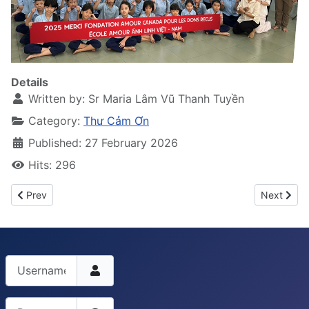
Details
Written by:
Sr Maria Lâm Vũ Thanh Tuyền
Category:
Thư Cảm Ơn
Published: 27 February 2026
Hits: 296
Previous article: Thư cảm ơn của Sr Maria Nguyễn Thị Phương Liê
Next artic
Prev
Next
Username
Password