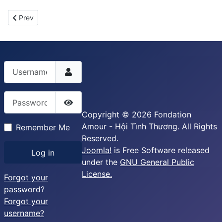
Previous article: Bữa Cơm Tình Thương: 30-05-2015
Prev
Username
Password
Show Password
Copyright © 2026 Fondation
Amour - Hội Tình Thương. All Rights
Remember Me
Reserved.
Joomla!
is Free Software released
Log in
under the
GNU General Public
License.
Forgot your
password?
Forgot your
username?